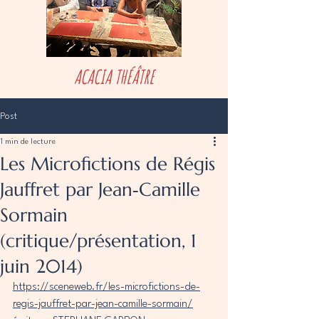
ACACIA THÉÂTRE
Post
1 min de lecture
Les Microfictions de Régis
Jauffret par Jean‑Camille
Sormain
(critique/présentation, 1
juin 2014)
https://sceneweb.fr/les-microfictions-de-
regis-jauffret-par-jean-camille-sormain/