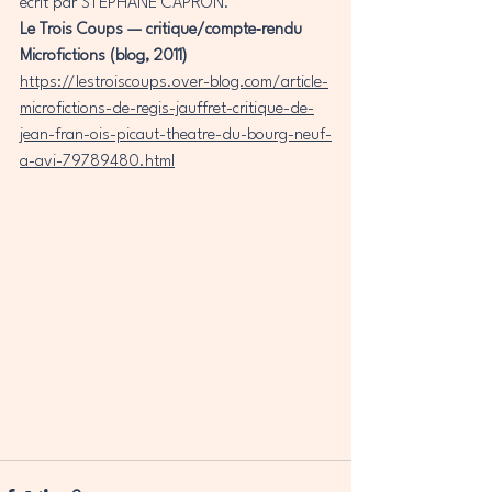
écrit par STEPHANE CAPRON.
Le Trois Coups — critique/compte‑rendu 
Microfictions (blog, 2011)
https://lestroiscoups.over-blog.com/article-
microfictions-de-regis-jauffret-critique-de-
jean-fran-ois-picaut-theatre-du-bourg-neuf-
a-avi-79789480.html